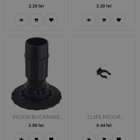
AXILO 25MM
AXILO NG H100 -
2.20
lei
3.20
lei
HAFELE
PICIOR BUCATARIE
CLIPS PICIOR
AXILO NG H80 -
BUCATARIE NEGRU
3.00
lei
0.44
lei
HAFELE
EUROFLEX