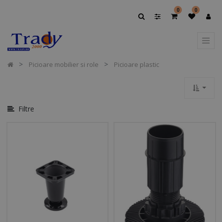
Afișați
0
0
Opțiuni
Afișați
Categoriile
Picioare mobilier si role
Picioare plastic
Filtre