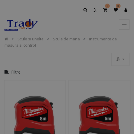
Afișați
0
0
Opțiuni
Afișați
Categoriile
Scule si unelte
Scule de mana
Instrumente de
masura si control
Filtre