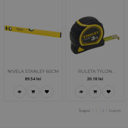
NIVELA STANLEY 60CM
RULETA TYLON
PROTECTIE CAUCIUC 3
89.54
lei
20.18
lei
M
Înapoi
1
2
Înainte