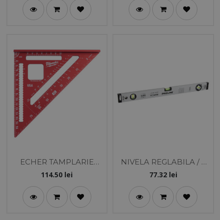
ECHER TAMPLARIE
NIVELA REGLABILA / 3
METRIC
BULE - 800MM
114.50
lei
77.32
lei