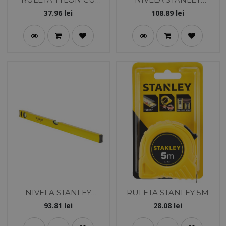
PROTECTIE CAUCIUC
CLASSIC 100CM
37.96
lei
108.89
lei
5M
NIVELA STANLEY
RULETA STANLEY 5M
CLASSIC 80CM
93.81
lei
28.08
lei