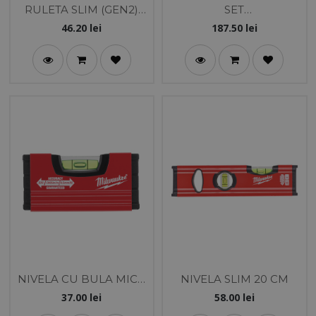
RULETA SLIM (GEN2)
SET
3M
MARCARE+MASURARE
46.20
lei
187.50
lei
NIVELA CU BULA MICA
NIVELA SLIM 20 CM
10 CM
37.00
lei
58.00
lei