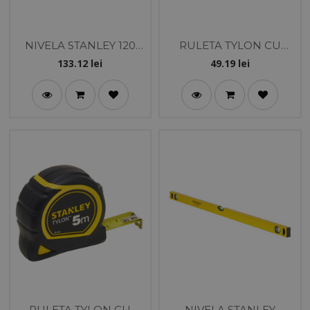
NIVELA STANLEY 120
RULETA TYLON CU
CM
PROTECTIE CAUCIUC
133.12
lei
49.19
lei
8M
RULETA TYLON CU
NIVELA STANLEY