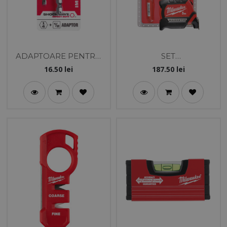
ADAPTOARE PENTRU
SET
CHEI TUBULARE
MARCARE+MASURARE
16.50
lei
187.50
lei
SHOCKWAVE 1/4HEX
1/2SQ IMPACT DUTY