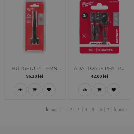
BURGHIU PT LEMN
ADAPTOARE PENTRU
AUTOFORANT 35MM
CHEI TUBULARE
96.30
lei
42.00
lei
1/4
SHOCKWAVE IMPACT
DUTY SET 3 BUC
Înapoi
1
2
3
4
5
6
7
Înainte