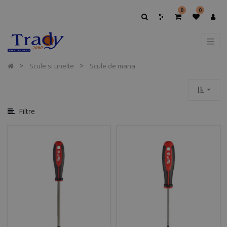
Afișați
0
0
Opțiuni
Afișați
Categoriile
Scule si unelte
Scule de mana
Filtre