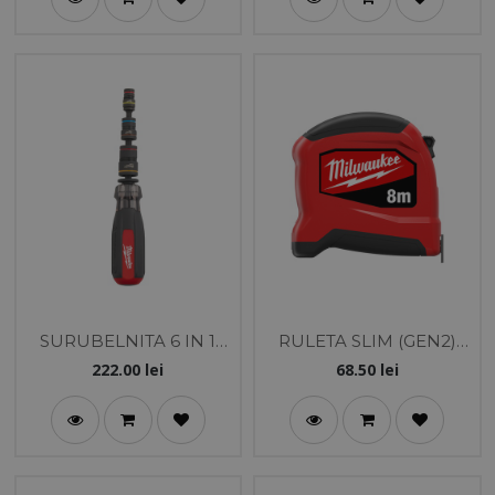
SURUBELNITA 6 IN 1
RULETA SLIM (GEN2)
CU IMPACT
8M
222.00
lei
68.50
lei