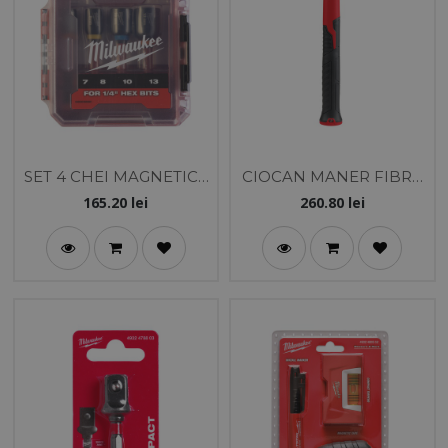
SET 4 CHEI MAGNETICE
CIOCAN MANER FIBRA
TUBULARE
STICLA ABSORBTIE
165.20
lei
260.80
lei
SHOCKWAVE
790GR