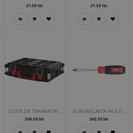
1.0X5.5X125
21.50
lei
21.50
lei
CUTIE DE TRANSPORT
SURUBELNITA MULTI-
SCULE PACKOUT MAX.
BIT 27 IN 1
506.50
lei
242.50
lei
34 KG