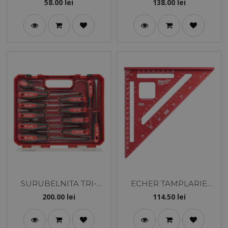
FASTBACK 6 IN 1
58.00
lei
138.00
lei
SURUBELNITA TRI-
ECHER TAMPLARIE
LOBE SET 4 - 12 BUC
METRIC
200.00
lei
114.50
lei