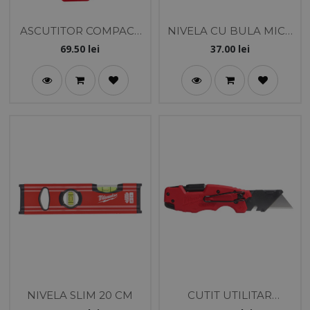
ASCUTITOR COMPACT
NIVELA CU BULA MICA
DE CUTITE
10 CM
69.50
lei
37.00
lei
NIVELA SLIM 20 CM
CUTIT UTILITAR