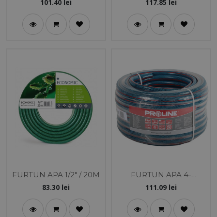
CU STROPITOR-
101.40
lei
117.85
lei
CONECTOR-C
FURTUN APA 1/2" / 20M
FURTUN APA 4-
STRATURI 1/2" / 30M
83.30
lei
111.09
lei