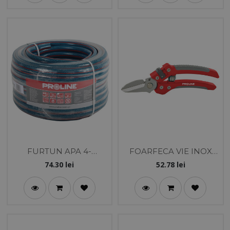
FURTUN APA 4-
FOARFECA VIE INOX
STRATURI 1/2" / 20M
LATA CU MANER SOFT-
74.30
lei
52.78
lei
TOUCH /