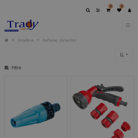
Afișați
0
0
Opțiuni
Afișați
Categoriile
Gradina
Furtune, conectori
Filtre