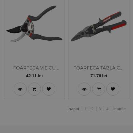
FOARFECA VIE CU
FOARFECA TABLA CU
LAMELE / 12MM
MANER SOFT-TOUCH
42.11
lei
71.76
lei
250MM / CI
Înapoi
1
2
3
4
Înainte