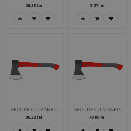
ACCESORII
26.33
lei
9.27
lei
SECURE CU MANER
SECURE CU MANER
FIBRA ANTISOC 800G
FIBRA ANTISOC 600G
86.32
lei
78.00
lei