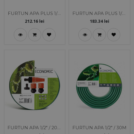
FURTUN APA PLUS 1/2"
FURTUN APA PLUS 1/2"
/ 25M CU STROPITOR-
/ 25M
212.16
lei
183.34
lei
CONEC
FURTUN APA 1/2" / 20M
FURTUN APA 1/2" / 30M