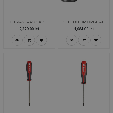
FIERASTRAU SABIE
SLEFUITOR ORBITAL
M18BSX-402C
M12FSDR75-0B 75MM
2,379.00
lei
1,084.00
lei