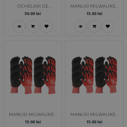
OCHELARI DE
MANUSI MILWAUKEE
PROTECTIE
REZISTENTE LA TAIERE
50.00
lei
15.00
lei
MILWAUWKEE
NIVEL 1 XXL/11
PREMIUM FUMURII
ANTI-ABURIRE/ANTI-
ZGARIERE
MANUSI MILWAUKEE
MANUSI MILWAUKEE
REZISTENTE LA TAIERE
REZISTENTE LA TAIERE
15.00
lei
15.00
lei
NIVEL 1 XL/10
NIVEL 1 L/9