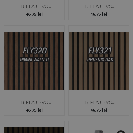
RIFLAJ PVC
RIFLAJ PVC
12X121X2800 MM-TEC
12X121X2800 MM-
46.75
lei
46.75
lei
AURIU/NEGRU -
BAROC INCHIS -
MOBEL
MOBEL
RIFLAJ PVC
RIFLAJ PVC
12X121X2800 MM-NUC
12X121X2800 MM-
46.75
lei
46.75
lei
RIMINI/NEGRU -
STEJAR
MOBEL
PHOENIX/NEGRU -
MOBEL