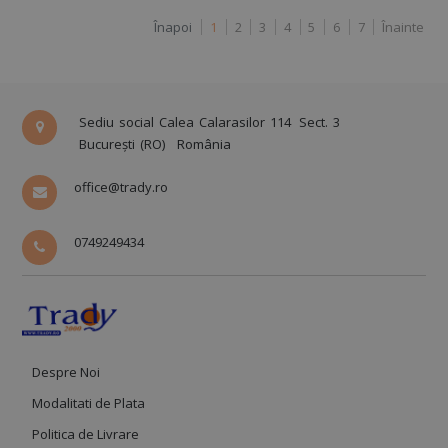
Înapoi
1
2
3
4
5
6
7
Înainte
Sediu social Calea Calarasilor 114
Sect. 3
București (RO)
România
office@trady.ro
0749249434
Despre Noi
Modalitati de Plata
Politica de Livrare