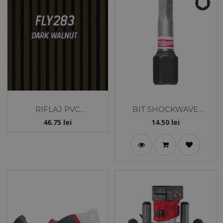
RIFLAJ PVC
BIT SHOCKWAVE
12X121X2800 MM-NUC
IMPACT DUTY PZ4
46.75
lei
14.50
lei
INCHIS/NEGRU -
25MM - 3 BUC
MOBEL