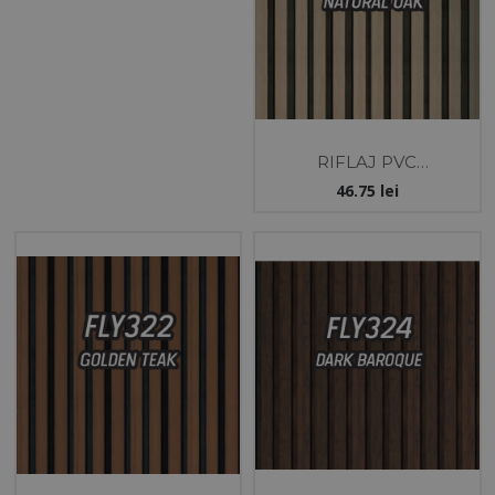
RIFLAJ PVC
12X121X2800 MM-
46.75
lei
STEJAR/NEGRU -
MOBEL