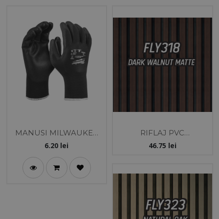
MANUSI MILWAUKEE
RIFLAJ PVC
DE UZ GENERAL 9/L
12X121X2800 MM-NUC
6.20
lei
46.75
lei
INCHIS MAT/NEGRU -
MOBEL