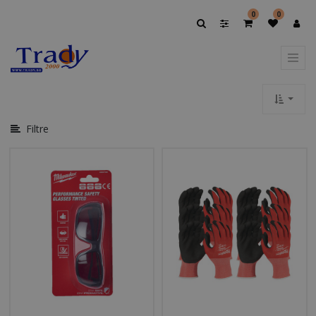
Afișați
0
0
Opțiuni
Afișați
Categoriile
Filtre