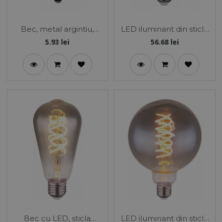
Bec, metal argintiu,
LED iluminant din sticla
sticla transparenta,
fumurie, reglabil incl. 1x
5.93
lei
56.68
lei
utilizare pana la 300 °C
E27 LED 8.5W 230V
2300K
2000K
Bec cu LED, sticla
LED iluminant din sticla