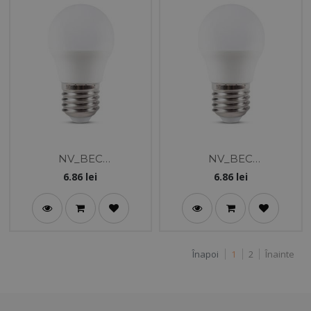
NV_BEC
NV_BEC
LED_SFERIC_5W_E27_6
LED_SFERIC_5W_E27_3
6.86
lei
6.86
lei
400K_NEW
000K_NEW
Înapoi
1
2
Înainte