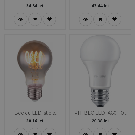
fumurie, reglabil incl. 1x
fumurie, reglabilincl. 1x
34.84
lei
63.44
lei
E27 LED 6,5W 230V,
E27 LED 8.5W 230V
220lm 2000K
2000K
Bec cu LED, sticla
PH_BEC LED_A60_10-
fumurie, reglabil inclusiv
75W_E27_840_COREPR
30.16
lei
20.38
lei
1x E27 LED 4,5W 230V,
O
150lm 2000K