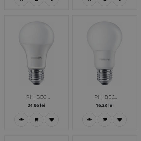
PH_BEC
PH_BEC
LED_A60_13/12.5-
LED_A60_9/7.5-
24.96
lei
16.33
lei
100W_E27_840_COREP
60W_E27_840_COREPR
RO
O