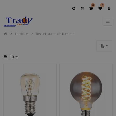
Afișați
0
0
Opțiuni
Afișați
Categoriile
Electrice
Becuri, surse de iluminat
Filtre