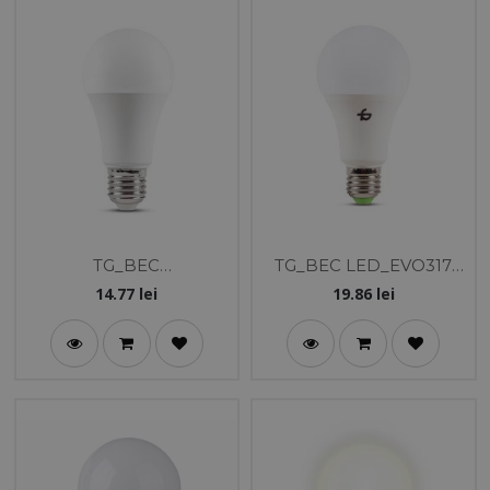
TG_BEC
TG_BEC LED_EVO317
LED_EVO3.0_A70_16W_
A70_16W_E27_3000K_T
14.77
lei
19.86
lei
E27_5000K
G-2405.216240