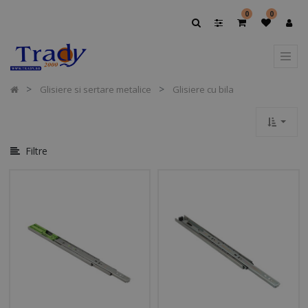
Afișați
0
0
Opțiuni
Afișați
Categoriile
Glisiere si sertare metalice
Glisiere cu bila
Filtre