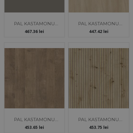
PAL KASTAMONU
PAL KASTAMONU
TAUPE
CASTAN MONTELO
467.36
lei
447.42
lei
PAL KASTAMONU
PAL KASTAMONU
MERCURY MGM
ARTISAN RIFLAT
453.65
lei
453.75
lei