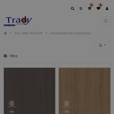
Afișați
0
0
Opțiuni
Afișați
Categoriile
PAL, MDF, BLATURI
Pal melaminat Kastamonu
Filtre