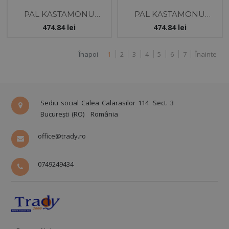
PAL KASTAMONU
PAL KASTAMONU
MARMURA CALACAT
GRAFFITI
474.84
lei
474.84
lei
Înapoi
1
2
3
4
5
6
7
Înainte
Sediu social Calea Calarasilor 114
Sect. 3
București (RO)
România
office@trady.ro
0749249434