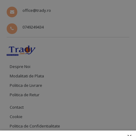
office@trady.ro
0749249434
Despre Noi
Modalitati de Plata
Politica de Livrare
Politica de Retur
Contact
Cookie
Politica de Confidentialitate
Termeni si Conditii