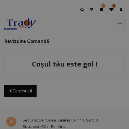
0
0
Revizuire Comandă
Coșul tău este gol !
Continuați
Sediu social Calea Calarasilor 114
Sect. 3
București (RO)
România