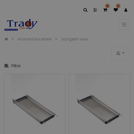
Afișați
0
0
Opțiuni
Afișați
Categoriile
Accesorii bucatarie
Scurgator vase
Filtre