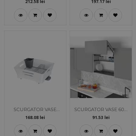
560X450X60 600MM CU
560X450X60 600MM CU
212.58
lei
197.17
lei
AMORTIZARE
AMORTIZARE - STARAX
ANTRACIT - STARAX
SCURGATOR VASE
SCURGATOR VASE 600
PLASTIC ALB - PELIKAN
ANTRACIT STARAX
168.08
lei
91.53
lei