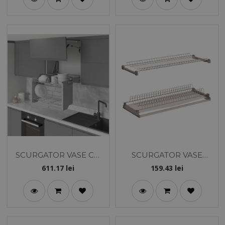
SCURGATOR VASE CU
SCURGATOR VASE
LIFT 60 CM STARAX
PREMIUM 2 NIV.
611.17
lei
159.43
lei
900MM SILVER