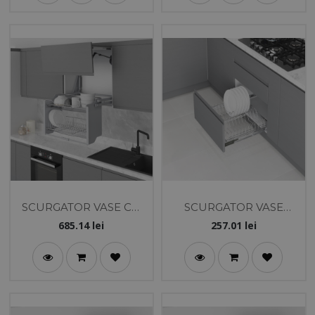
SCURGATOR VASE CU
SCURGATOR VASE
LIFT 80 CM - STARAX
560X470X130 CU
685.14
lei
257.01
lei
AMORTIZARE