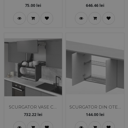
INOX T&D
LIFT 60 CM - ANTRACIT
75.00
lei
646.46
lei
- STARAX
SCURGATOR VASE CU
SCURGATOR DIN OTEL
LIFT 80 CM - ANTRACIT
TRATAT CU CADRU 600
732.22
lei
144.00
lei
- STARAX
MM