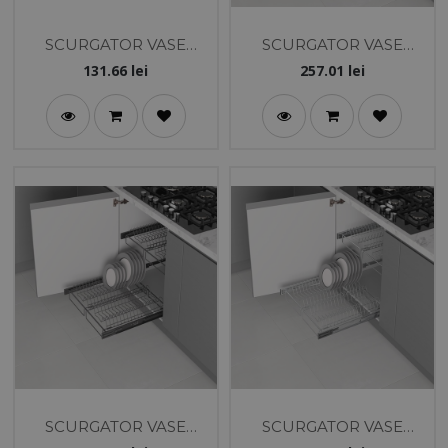
SCURGATOR VASE
SCURGATOR VASE
PREMIUM 2 NIV.
560X470X130 CU
131.66
lei
257.01
lei
600MM SILVER
AMORTIZARE
ANTRACIT
SCURGATOR VASE
SCURGATOR VASE