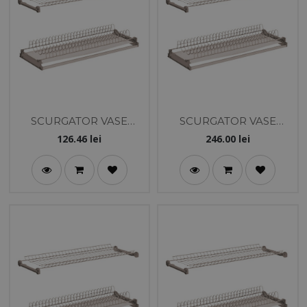
SCURGATOR VASE
SCURGATOR VASE
PREMIUM 2 NIV.
DELUXE 2 NIV. 900MM
126.46
lei
246.00
lei
450MM GRI
INOX