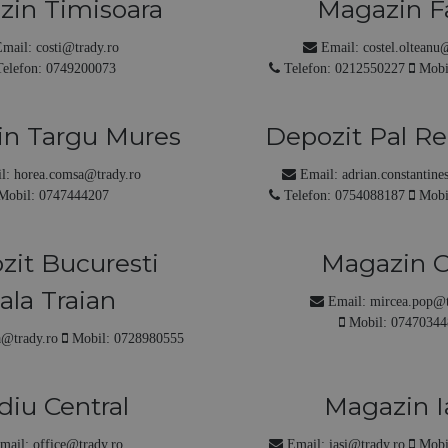
zin Timisoara
Magazin F
550m, stanga, incinta
Adresa:
Bulevardul Basarabiei Nr.256(In 
Incontro
Faur Poarta 4)
mail:
costi@trady.ro
Email:
costel.olteanu
elefon:
0749200073
Telefon:
0212550227
Mobi
n Targu Mures
Depozit Pal Re
ghe Doja, Nr.177
Adresa:
Bd. Basarabiei, Nr.256, Faur Po
l:
horea.comsa@trady.ro
Email:
adrian.constantin
Mobil:
0747444207
Telefon:
0754088187
Mobi
zit Bucuresti
Magazin C
alarasilor 114
Adresa:
Loc. Apahida, Str. Sesului nr. 1, J
ala Traian
Email:
mircea.pop@t
Mobil:
07470344
a@trady.ro
Mobil:
0728980555
diu Central
Magazin I
larasilor nr.114
Adresa:
Str. Constantin Langa Nr. 6
mail:
office@trady.ro
Email:
iasi@trady.ro
Mobi