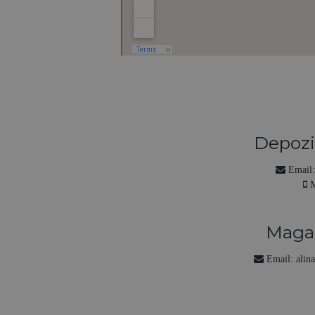
Depozi
Diama
Email
M
Magaz
Bd.Aurel 
Email:
alin