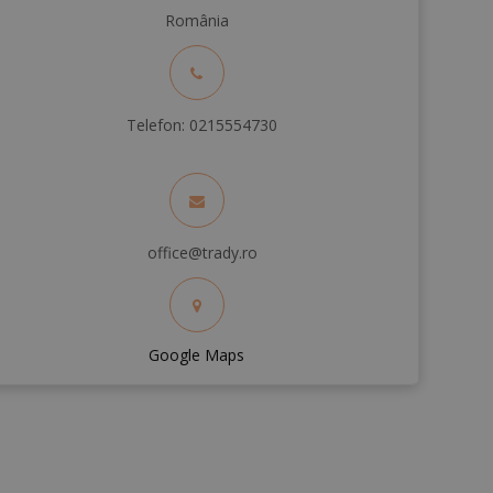
România
Telefon: 0215554730
office@trady.ro
Google Maps