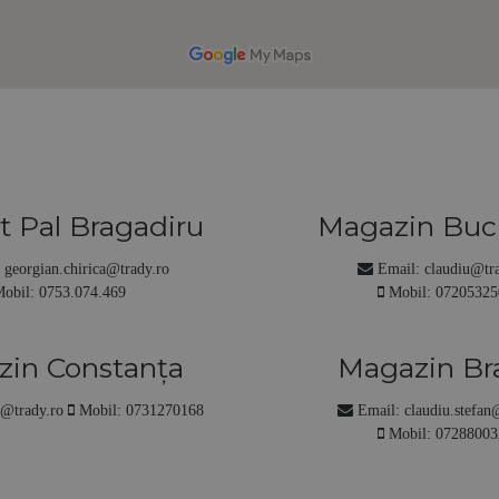
t Pal Bragadiru
Magazin Bucu
Str. Cuţitul de Argint 2B (incintă 
ntului nr 17
Adresa:
Filaret)
:
georgian.chirica@trady.ro
Email:
claudiu@tr
obil:
0753.074.469
Mobil:
07205325
in Constanţa
Magazin Br
Vlaicu, nr.151A
Adresa:
Str. Bucegi 3A, VGP Park
a@trady.ro
Mobil:
0731270168
Email:
claudiu.stefan
Mobil:
07288003