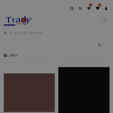
Afișați
0
0
Opțiuni
Afișați
Categoriile
PAL, MDF, BLATURI
Filtre