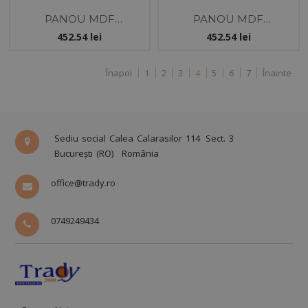
PANOU MDF
PANOU MDF
18X1220X2800 -GREY
18X1220X2800 -BLUE
452.54
lei
452.54
lei
ML SOFT MAT-
PVC SOFT MAT-
EVOGLOSS
EVOGLOSS
Înapoi
1
2
3
4
5
6
7
Înainte
Sediu social Calea Calarasilor 114
Sect. 3
București (RO)
România
office@trady.ro
0749249434