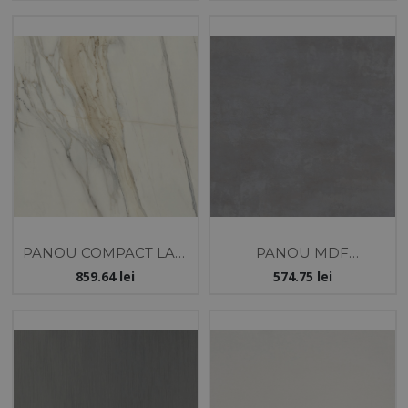
FETE
PANOU COMPACT LAM
PANOU MDF
- 12X2100X2440 -
18X1220X2800 -GRI
859.64
lei
574.75
lei
CALCUTTA F304 - 2
SOFT MAT- EVOGLOSS
FETE