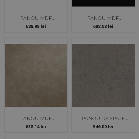
PANOU MDF
PANOU MDF
18X1220X2800 -
18X1220X2800 -
688.98
lei
688.98
lei
ACRYLIC MAT
ACRYLIC MAT NEGRU-
TERACOTA- GIZIR
GIZIR
PANOU MDF
PANOU DE SPATE
18X1220X2800 - STONE
KASTAMONU
638.14
lei
546.00
lei
VISION -AGT
4100X640X10 SIERRA
BRUN