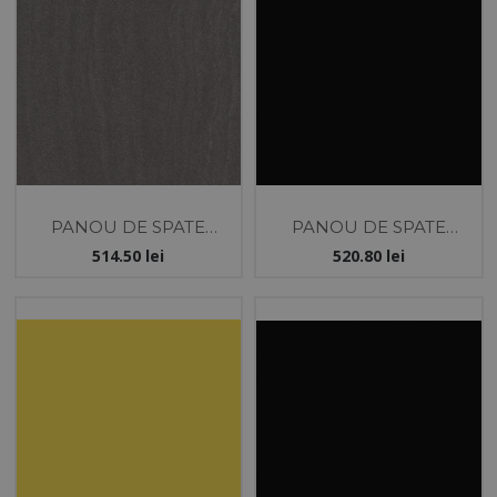
PANOU DE SPATE
PANOU DE SPATE
KASTAMONU
KASTAMONU
514.50
lei
520.80
lei
4100X640X10 SAHARA
4100X640X10 NEGRU
INCHIS
LUCIOS