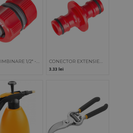
IMBINARE 1/2" -
CONECTOR EXTENSIE
VRAC
DUBLU / VRAC
3.33
lei