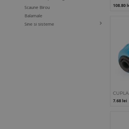
CU MA
108.80
l
Scaune Birou
SI REG
Balamale
Sine si sisteme
CUPLA 
7.68
lei