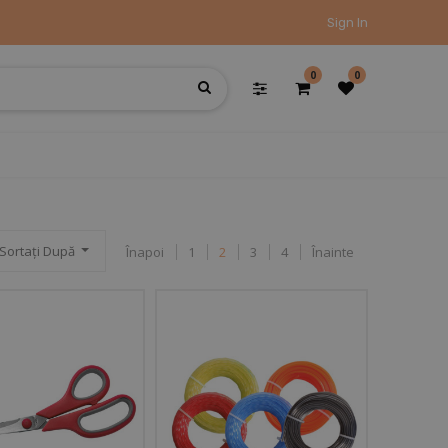
Sign In
0
0
Sortați După
Înapoi
1
2
3
4
Înainte