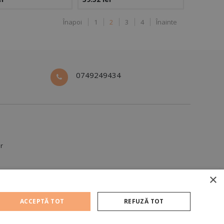
NEST
GARDENEST
Înapoi
1
2
3
4
Înainte
0749249434
ur
×
ACCEPTĂ TOT
REFUZĂ TOT