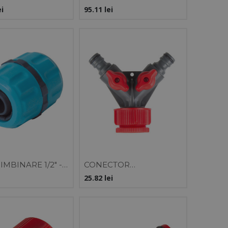
E SI MANER
40MM
ei
95.11
lei
BIL
IMBINARE 1/2" -
CONECTOR
BLISTER
DISTRIBUITOR CU 2
25.82
lei
ROBINETI 1" - 3/4"