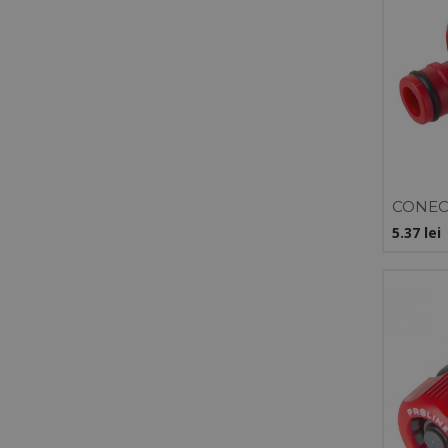
CONEC
INTER
5.37
lei
- 1/2"