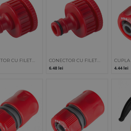
TOR CU FILET
CONECTOR CU FILET
CUPLA 
N REDUCTOR 3/4"
INTERN REDUCTOR 1" -
1/2" / 
6.48
lei
4.44
lei
3/4" /