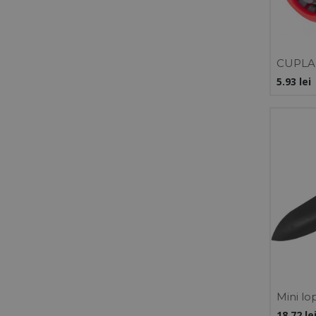
CUPLA
STOP 1/
5.93
lei
Mini lo
maner 
18.72
le