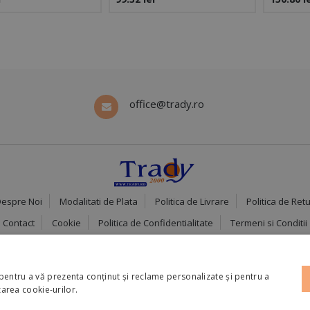
2 mm, GARDENEST
GARDENEST
GARDE
office@trady.ro
espre Noi
Modalitati de Plata
Politica de Livrare
Politica de Ret
Contact
Cookie
Politica de Confidentialitate
Termeni si Conditii
pentru a vă prezenta conținut și reclame personalizate și pentru a
izarea cookie-urilor.