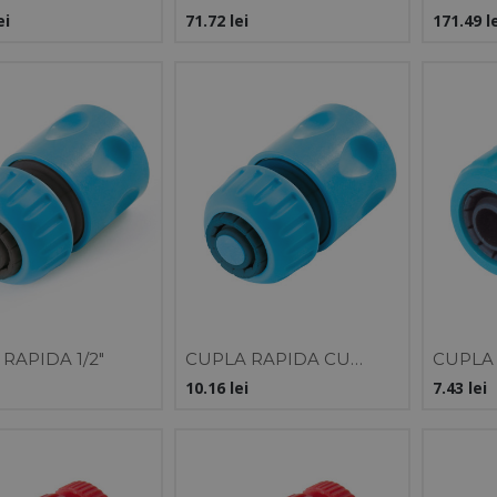
NER ALUMINIU
200MM
PARGHI
ei
71.72
lei
171.49
l
LAJ
REGLA
RAPIDA 1/2"
CUPLA RAPIDA CU
CUPLA 
STOP 1/2" / BLISTER
1/2" / 
10.16
lei
7.43
lei