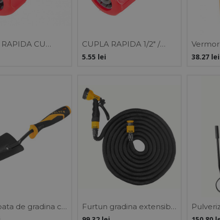
 RAPIDA CU
CUPLA RAPIDA 1/2" /
Vermore
2" / VRAC
VRAC
GARDE
5.55
lei
38.27
lei
pata de gradina cu
Furtun gradina extensibil
Pulveri
ergonomic,
cu pistol de apa, 5+15 m,
pompa d
i
99.32
lei
150.80
l