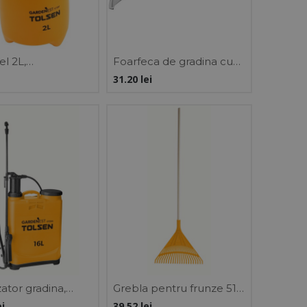
l 2L,
Foarfeca de gradina cu
NEST
model cu derivatie 200
31.20
lei
mm, GARDENEST
zator gradina,
Grebla pentru frunze 510
e stropit, 16 L,
mm, 1200 mm,
ei
39.52
lei