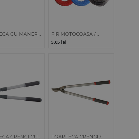
ECA CU MANER
FIR MOTOCOASA /
OMIC 140MM
BLISTER - ROTUND
5.05
lei
1.3MM / 15M
ECA CRENGI CU
FOARFECA CRENGI /