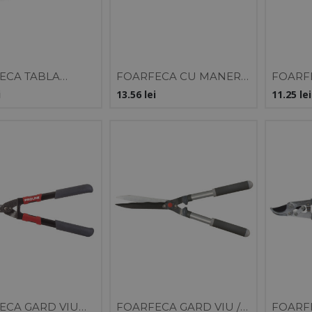
ECA TABLA
FOARFECA CU MANER
FOARF
 / CIOC DREPT
ERGONOMIC 220MM
ERGON
i
13.56
lei
11.25
lei
ECA GARD VIU
FOARFECA GARD VIU /
FOARF