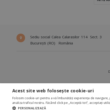
80x15
Sediu social Calea Calarasilor 114
Sect. 3
București (RO)
România
D
Acest site web folosește cookie-uri
Folosim cookie-uri pentru a vă îmbunătăți experiența de navigare, 
analiza traficul nostru. Făcând click pe „Acceptă tot”, acceptați util
Copyright ©
Trady 2000
PERSONALIZEAZĂ