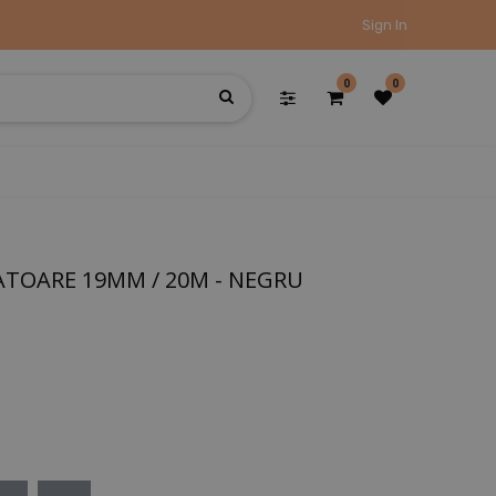
Sign In
0
0
ATOARE 19MM / 20M - NEGRU