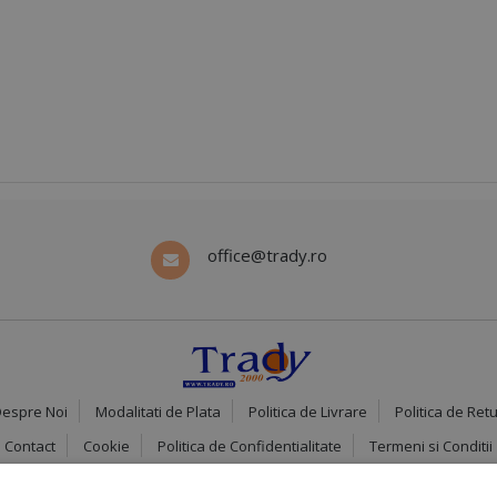
office@trady.ro
espre Noi
Modalitati de Plata
Politica de Livrare
Politica de Ret
Contact
Cookie
Politica de Confidentialitate
Termeni si Conditii