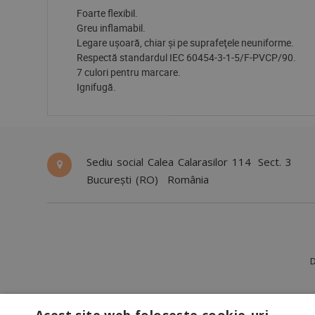
Foarte flexibil.
Greu inflamabil.
Legare uşoară, chiar şi pe suprafeţele neuniforme.
Respectă standardul IEC 60454-3-1-5/F-PVCP/90.
7 culori pentru marcare.
Ignifugă.
Sediu social Calea Calarasilor 114
Sect. 3
București (RO)
România
D