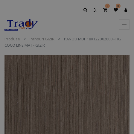
0
0
Produse
Panouri GIZIR
PANOU MDF 18X1220X2800 - HG
COCO LINE MAT - GIZIR