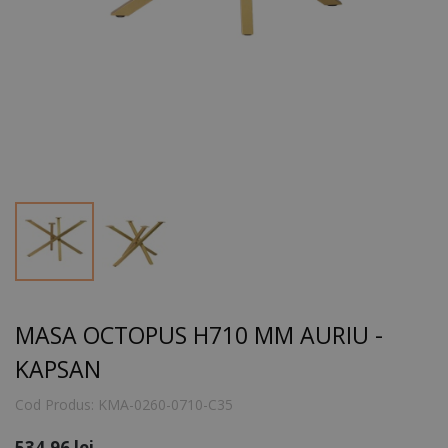
MASA OCTOPUS H710 MM AURIU -
KAPSAN
Cod Produs:
KMA-0260-0710-C35
534.96
lei