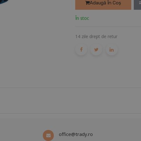
Adaugă În Coș
În stoc
14 zile drept de retur
office@trady.ro