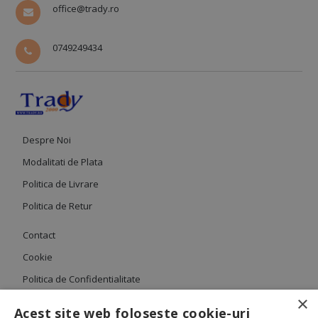
office@trady.ro
0749249434
Despre Noi
Modalitati de Plata
Politica de Livrare
Politica de Retur
Contact
Cookie
Politica de Confidentialitate
×
Termeni si Conditii
Acest site web folosește cookie-uri