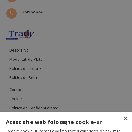
0749249434
Despre Noi
Modalitati de Plata
Politica de Livrare
Politica de Retur
Contact
Cookie
Politica de Confidentialitate
×
Termeni si Conditii
Acest site web folosește cookie-uri
Folosim cookie-uri pentru a vă îmbunătăți experiența de navigare,