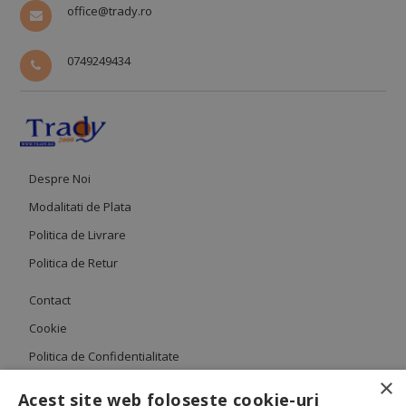
office@trady.ro
0749249434
Despre Noi
Modalitati de Plata
Politica de Livrare
Politica de Retur
Contact
Cookie
Politica de Confidentialitate
×
Termeni si Conditii
Acest site web folosește cookie-uri