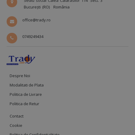
Sediu social Calea Calarasilor 114
Sect. 3
București (RO)
România
office@trady.ro
0749249434
Despre Noi
Modalitati de Plata
Politica de Livrare
Politica de Retur
Contact
Cookie
Politica de Confidentialitate