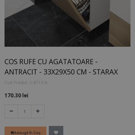
COS RUFE CU AGATATOARE -
ANTRACIT - 33X29X50 CM - STARAX
Cod Produs:
S-8113-A
170.30
lei
Adaugă În Coș