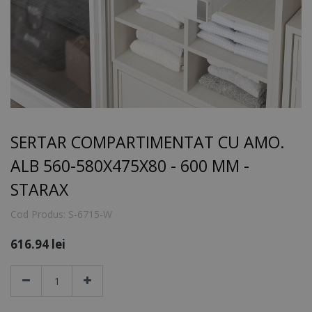
SERTAR COMPARTIMENTAT CU AMO.
ALB 560-580X475X80 - 600 MM -
STARAX
Cod Produs:
S-6715-W
616.94
lei