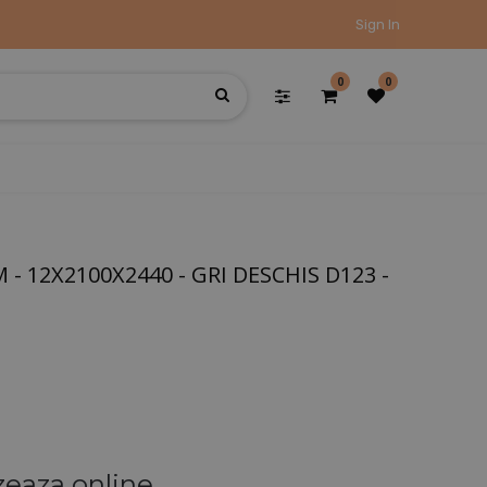
Sign In
0
0
 12X2100X2440 - GRI DESCHIS D123 -
zeaza online