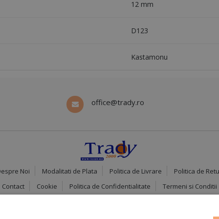
12 mm
D123
Kastamonu
office@trady.ro
espre Noi
Modalitati de Plata
Politica de Livrare
Politica de Ret
Contact
Cookie
Politica de Confidentialitate
Termeni si Conditii