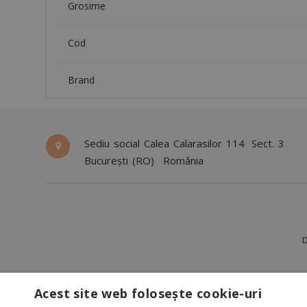
Grosime
Cod
Brand
Sediu social Calea Calarasilor 114
Sect. 3
București (RO)
România
D
Acest site web folosește cookie-uri