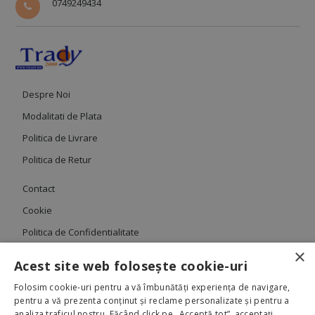
0749249434
Despre Noi
Modalitati de Plata
Politica de Livrare
Politica de Retur
Contact
Cookie
Politica de Confidentialitate
×
Termeni si Conditii
Acest site web folosește cookie-uri
Folosim cookie-uri pentru a vă îmbunătăți experiența de navigare,
pentru a vă prezenta conținut și reclame personalizate și pentru a
analiza traficul nostru. Făcând click pe „Acceptă tot”, acceptați