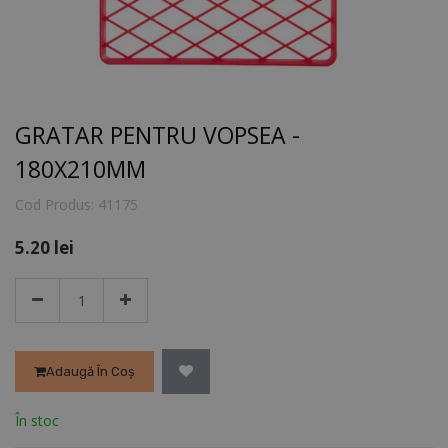
GRATAR PENTRU VOPSEA -
180X210MM
Cod Produs:
41175
5.20
lei
Adaugă În Coș
În stoc